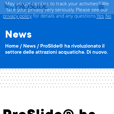
May we use cookies to track your activities? We
take your privacy very seriously. Please see our
privacy policy
for details and any questions.
Yes
No
News
Home
/
News
/
ProSlide® ha rivoluzionato il
settore delle attrazioni acquatiche. Di nuovo.